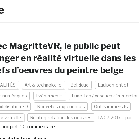
e
c MagritteVR, le public peut
nger en réalité virtuelle dans les
fs d’oeuvres du peintre belge
ALITÉS
Art & technologie
Belgique
Equipement et
s numériques
Evénements
Lunettes / casques d'immersion
délisation 3D
Nouvelles expériences
Outils immersifs
té virtuelle
Réinterprétation des oeuvres
12/07/2017
par
e broquet
0 commentaire
s de lecture :
4
min