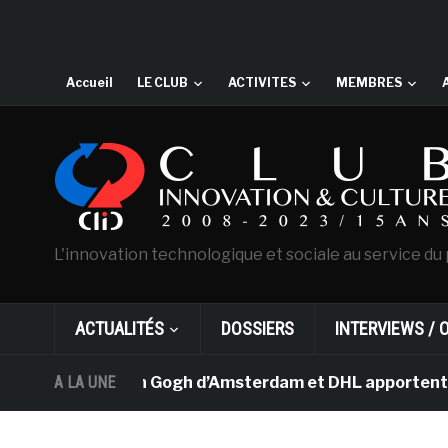
Accueil
LE CLUB
ACTIVITES
MEMBRES
L'innovation technologique et sociale au service du 
ACTUALITÉS
DOSSIERS
INTERVIEWS / 
e musée Van Gogh d’Amsterdam et DHL apportent l’art da
A LA UNE