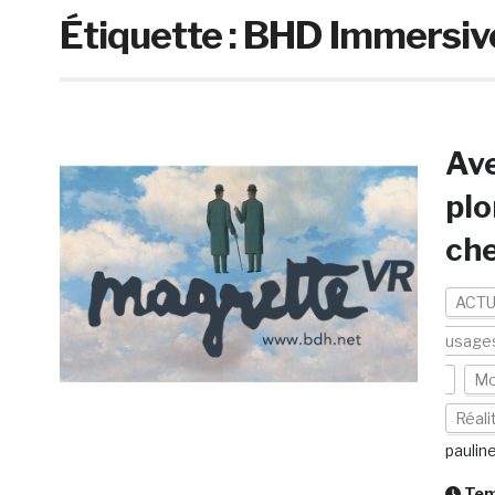
Étiquette :
BHD Immersiv
Ave
plo
che
ACTU
usage
Mo
Réali
paulin
Temp