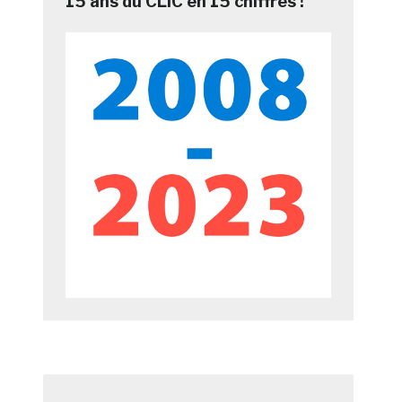
15 ans du CLIC en 15 chiffres !