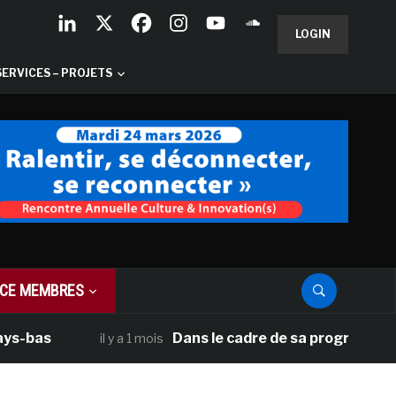
LOGIN
SERVICES – PROJETS
CE MEMBRES
as
Dans le cadre de sa programmation amé
il y a 1 mois