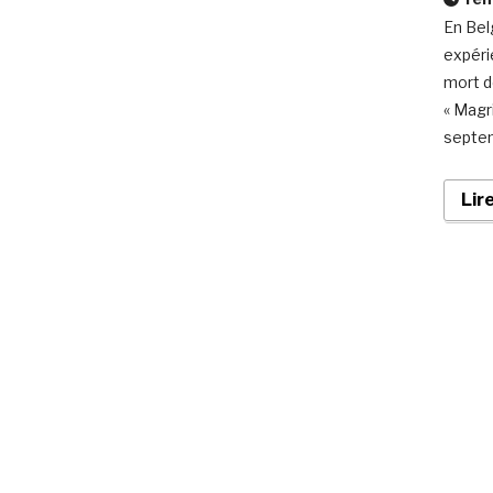
En Bel
expéri
mort de
« Magr
septem
Lir