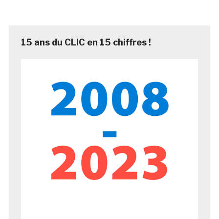
15 ans du CLIC en 15 chiffres !