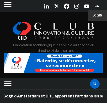
LOGIN
L'innovation technologique et sociale au service du
patrimoine et de la culture
h d’Amsterdam et DHL apportent l’art dans les salles d