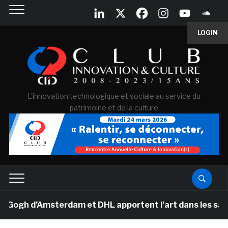
LOGIN
L'innovation technologique et sociale au service du
patrimoine et de la culture
h d’Amsterdam et DHL apportent l’art dans les salles d