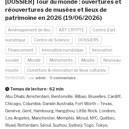
[DOSSIER] Tour du monde : ouvertures et
réouvertures de musées et lieux de
patrimoine en 2026 (19/06/2026)
Aménagement de lieu
ART CRYPTE
Centre d'art
numérique
Centre de Science
DOSSIERS
Financement
Innovation numérique
Innovation
sociale
Monde
Monuments
Musée
Nouveau
musée
Ouverture & rénovation de lieux culturels
19/06/2026
par
admin
0 commentaire
Temps de lecture :
62
min
Abu Dhabi, Amsterdam, Bentonville, Bilbao, Bruxelles, Cardiff,
Chicago, Columbia, Darwin Australia, Fort Worth – Texas,
Genève, Gent, Hambourg, Hangzhou, Little Rock, Londres,
Los Angeles, Manchester, Memphis, Mosul, NYC, Québec,
Riyad, Rotterdam, Séoul, Suzhou, Sydney, Togo, Tokyo,