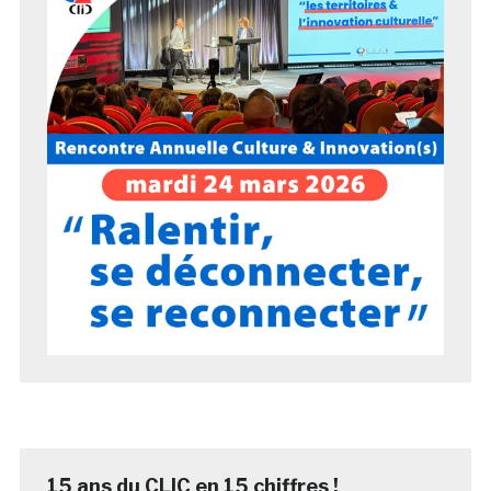
15 ans du CLIC en 15 chiffres !