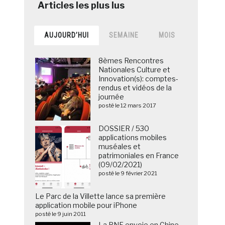
AUJOURD’HUI
SEMAINE
MOIS
8èmes Rencontres
Nationales Culture et
Innovation(s): comptes-
rendus et vidéos de la
journée
posté le 12 mars 2017
DOSSIER / 530
applications mobiles
muséales et
patrimoniales en France
(09/02/2021)
posté le 9 février 2021
Le Parc de la Villette lance sa première
application mobile pour iPhone
posté le 9 juin 2011
La BNF envoie en Chine