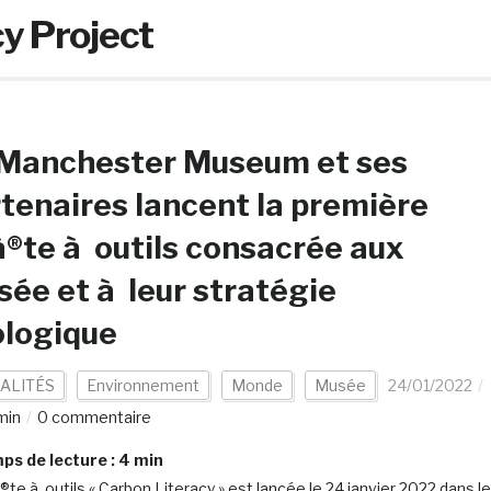
y Project
 Manchester Museum et ses
tenaires lancent la première
®te à outils consacrée aux
ée et à leur stratégie
ologique
ALITÉS
Environnement
Monde
Musée
24/01/2022
min
0 commentaire
s de lecture :
4
min
®te à outils « Carbon Literacy » est lancée le 24 janvier 2022 dans le