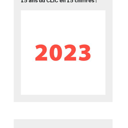
15 ans du CLIC en 15 chiffres !