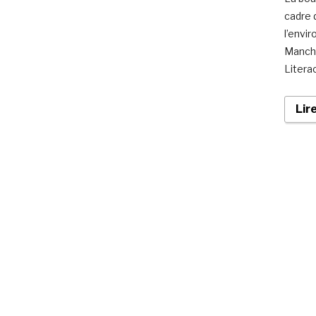
cadre 
l’envi
Manch
Litera
Lir