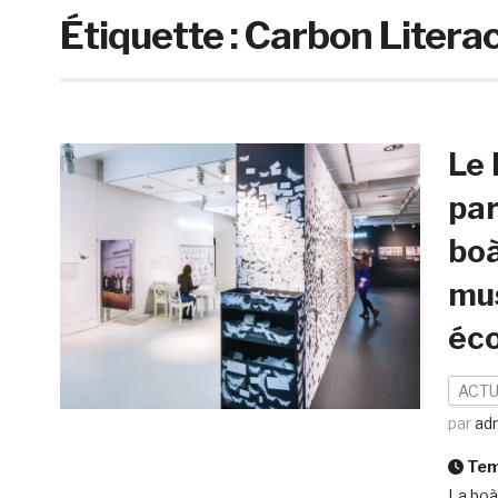
Étiquette :
Carbon Literac
Le
par
boà
mus
éc
ACTU
par
ad
Temp
La boà