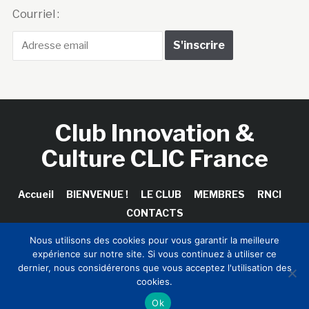
Courriel :
Club Innovation &
Culture CLIC France
Accueil
BIENVENUE !
LE CLUB
MEMBRES
RNCI
CONTACTS
Nous utilisons des cookies pour vous garantir la meilleure
expérience sur notre site. Si vous continuez à utiliser ce
dernier, nous considérerons que vous acceptez l'utilisation des
Copyright © 2026 Club Innovation & Culture CLIC France /
cookies.
Sinapses Conseils
Ok