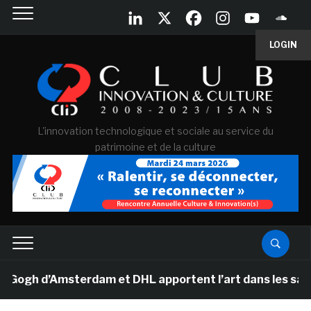
LOGIN
L'innovation technologique et sociale au service du
patrimoine et de la culture
h d’Amsterdam et DHL apportent l’art dans les salles de