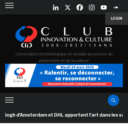
LOGIN
L'innovation technologique et sociale au service du
patrimoine et de la culture
h d’Amsterdam et DHL apportent l’art dans les salles de