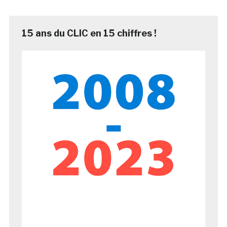
15 ans du CLIC en 15 chiffres !