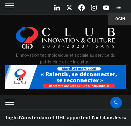
LOGIN
L'innovation technologique et sociale au service du
patrimoine et de la culture
h d’Amsterdam et DHL apportent l’art dans les salles d