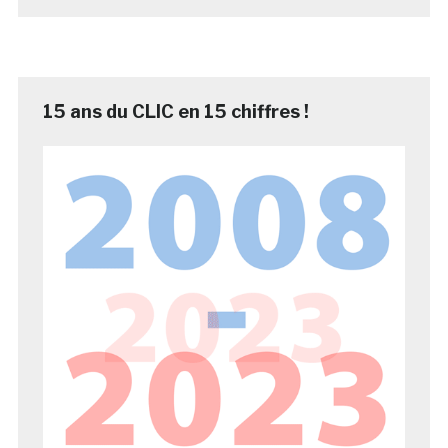
15 ans du CLIC en 15 chiffres !