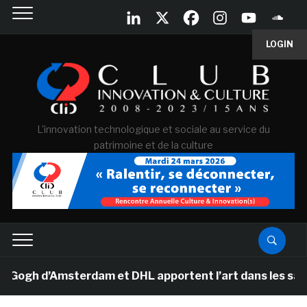
LOGIN
L'innovation technologique et sociale au service du
patrimoine et de la culture
h d’Amsterdam et DHL apportent l’art dans les salles d