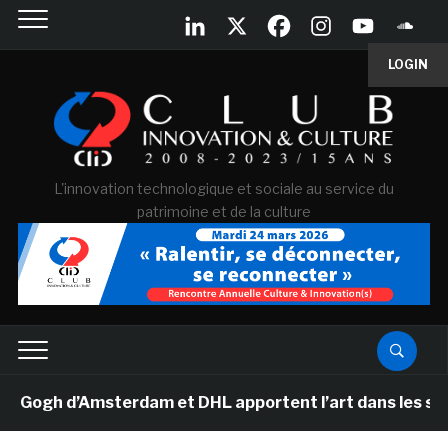
LOGIN
L'innovation technologique et sociale au service du
patrimoine et de la culture
gh d’Amsterdam et DHL apportent l’art dans les salles d