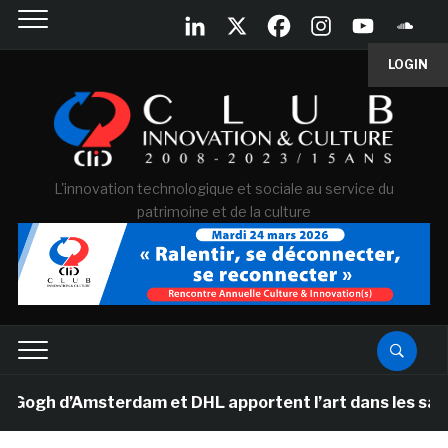
LOGIN
L'innovation technologique et sociale au service du
patrimoine et de la culture
gh d’Amsterdam et DHL apportent l’art dans les salles d