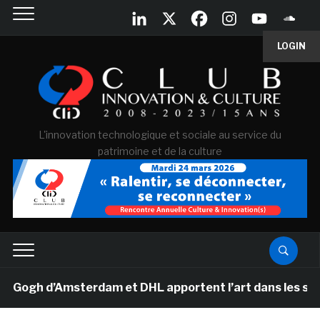
LOGIN
L'innovation technologique et sociale au service du
patrimoine et de la culture
gh d’Amsterdam et DHL apportent l’art dans les salles d