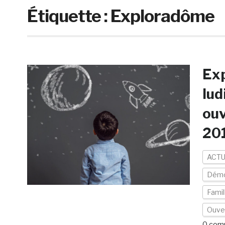
Étiquette :
Exploradôme
Exp
lud
ouv
20
ACTU
Démo
Famil
Ouver
0 com