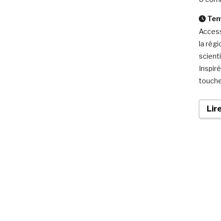
Temp
Access
la rég
scienti
Inspiré
touche
Lir