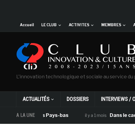
Accueil
LE CLUB
ACTIVITES
MEMBRES
L'innovation technologique et sociale au service du 
ACTUALITÉS
DOSSIERS
INTERVIEWS / 
 primaires des Pays-bas
A LA UNE
Dans le cadre de
il y a 1 mois