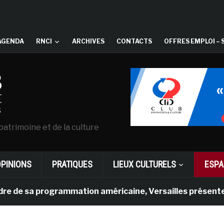
AGENDA
RNCI
ARCHIVES
CONTACTS
OFFRES EMPLOI – 
patrimoine et de la culture
OPINIONS
PRATIQUES
LIEUX CULTURELS
ESPA
 sa programmation américaine, Versailles présente une no