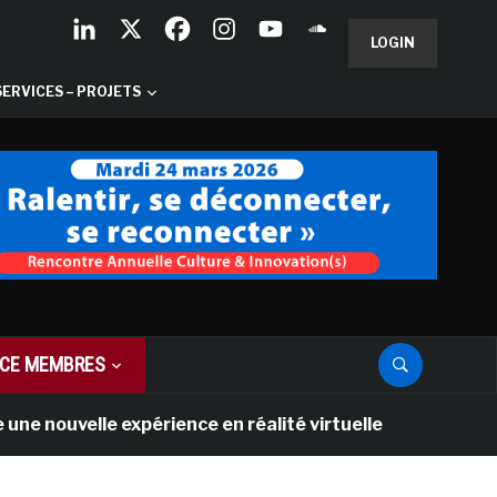
LOGIN
SERVICES – PROJETS
CE MEMBRES
uvelle expérience en réalité virtuelle
L
il y a 1 mois