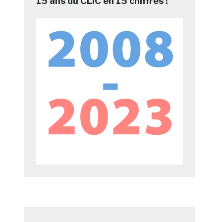
15 ans du CLIC en 15 chiffres !