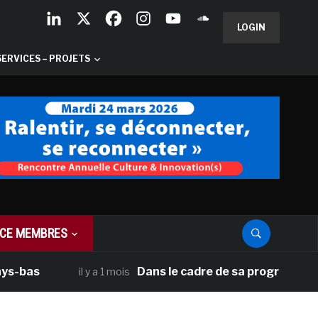
LOGIN
SERVICES – PROJETS
CE MEMBRES
as
Dans le cadre de sa programmation amé
il y a 1 mois