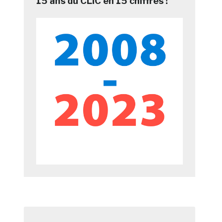
15 ans du CLIC en 15 chiffres !