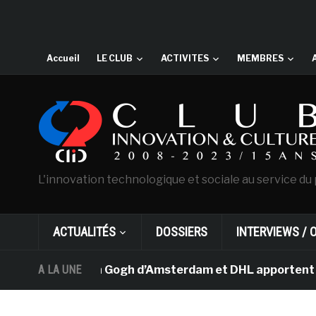
Accueil
LE CLUB
ACTIVITES
MEMBRES
L'innovation technologique et sociale au service du 
ACTUALITÉS
DOSSIERS
INTERVIEWS / 
e musée Van Gogh d’Amsterdam et DHL apportent l’art dan
A LA UNE