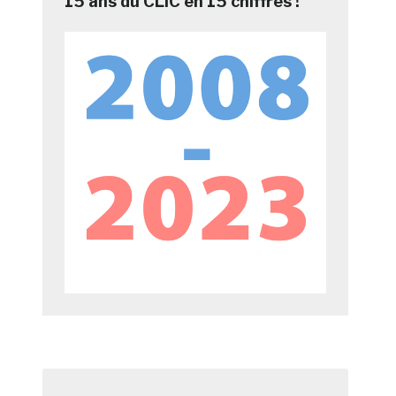
15 ans du CLIC en 15 chiffres !