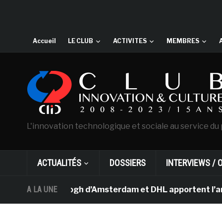
Accueil
LE CLUB
ACTIVITES
MEMBRES
L'innovation technologique et sociale au service du 
ACTUALITÉS
DOSSIERS
INTERVIEWS / 
usée Van Gogh d’Amsterdam et DHL apportent l’art dans 
A LA UNE