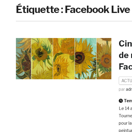
Étiquette :
Facebook Live
Cin
de 
Fa
ACTU
par
ad
Temp
Le 14 
Tourne
pour l
peintu