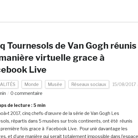
q Tournesols de Van Gogh réunis
manière virtuelle grace à
cebook Live
ALITÉS
Monde
Musée
Réseaux sociaux
15/08/2017
min
0 commentaire
s de lecture :
5
min
aoà»t 2017, cinq chefs-d’œuvre de la série de Van Gogh Les
sols, répartis dans 5 musées sur trois continents, ont été réunis
a première fois grace à Facebook Live. Pour unir davantage les
res, et d’une manière qui serait totalement impossible dans l’espac