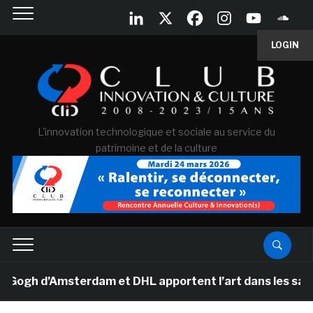
LOGIN
L'innovation technologique et sociale au service du
patrimoine et de la culture
h d’Amsterdam et DHL apportent l’art dans les salles d