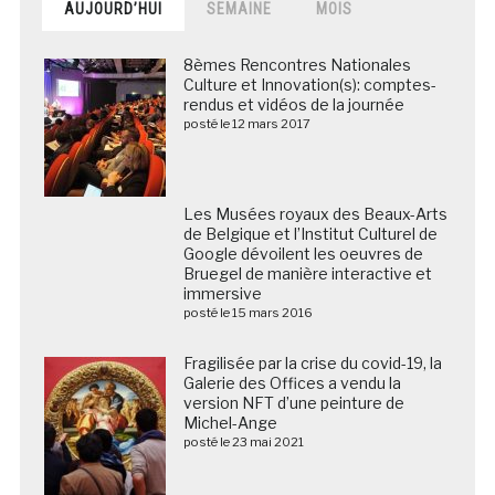
AUJOURD’HUI
SEMAINE
MOIS
8èmes Rencontres Nationales
Culture et Innovation(s): comptes-
rendus et vidéos de la journée
posté le 12 mars 2017
Les Musées royaux des Beaux-Arts de Belgique et
l’Institut Culturel de Google dévoilent les oeuvres de
Bruegel de manière interactive et immersive
posté le 15 mars 2016
Fragilisée par la crise du covid-19, la
Galerie des Offices a vendu la
version NFT d’une peinture de
Michel-Ange
posté le 23 mai 2021
DOSSIER / Les musées et lieux de
patrimoine français publient et
commentent leur fréquentation