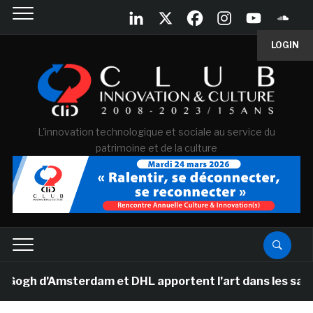
LOGIN
L'innovation technologique et sociale au service du
patrimoine et de la culture
h d’Amsterdam et DHL apportent l’art dans les salles d