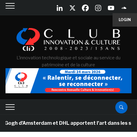
LOGIN
L'innovation technologique et sociale au service du
patrimoine et de la culture
gh d’Amsterdam et DHL apportent l’art dans les salles d