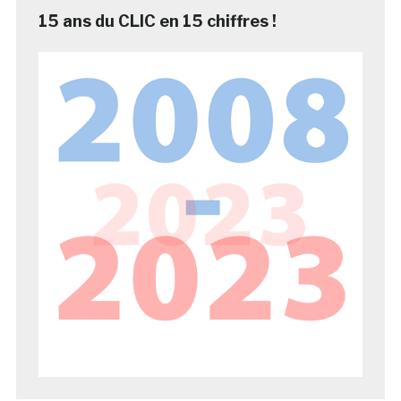
15 ans du CLIC en 15 chiffres !