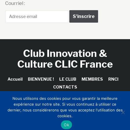
Courriel :
Club Innovation &
Culture CLIC France
Accueil
BIENVENUE !
LE CLUB
MEMBRES
RNCI
CONTACTS
Nous utilisons des cookies pour vous garantir la meilleure
expérience sur notre site. Si vous continuez à utiliser ce
dernier, nous considérerons que vous acceptez l'utilisation des
Copyright © 2026 Club Innovation & Culture CLIC France /
cookies.
Sinapses Conseils
Ok