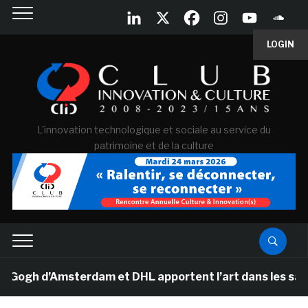
LOGIN
L'innovation technologique et sociale au service du
patrimoine et de la culture
gh d’Amsterdam et DHL apportent l’art dans les salles d