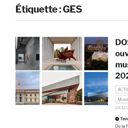
Étiquette :
GES
DOS
ouv
mus
20
ACTU
Mus
24/12
Temp
De la 