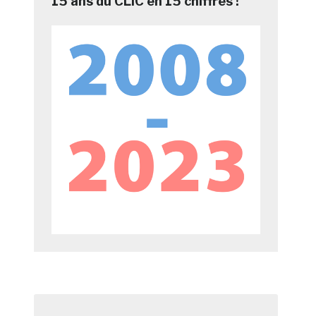
15 ans du CLIC en 15 chiffres !