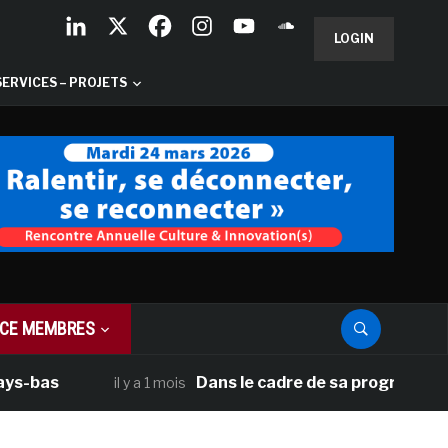
LOGIN
SERVICES – PROJETS
CE MEMBRES
as
Dans le cadre de sa programmation amé
il y a 1 mois