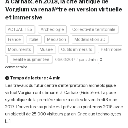
A Carhaix, en 2018, la cité antique de
Vorgium va renaà®tre en version virtuelle
et immersive
ACTUALITÉS
Archéologie
Collectivité territoriale
France
Italie
Médiation
Modélisation 3D
Monuments
Musée
Outils immersifs
Patrimoine
Réalité augmentée
06/03/2017
par
admin
0
commentaire
Temps de lecture :
4
min
Les travaux du futur centre d’interprétation archéologique
virtuel Vorgium ont démarré à Carhaix (Finistère). La pose
symbolique de la première pierre a eu lieu le vendredi 3 mars
2017. L’ouverture au public est prévue au printemps 2018 avec
un objectif de 25 000 visiteurs par an. Gr ce aux technologies
[…]