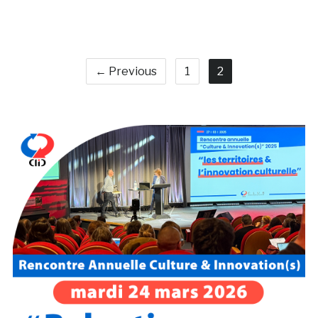
← Previous
1
2