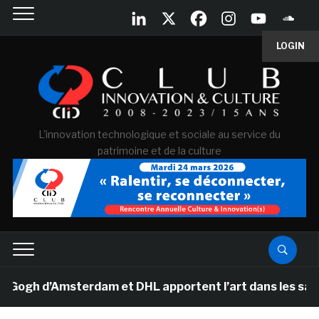
LOGIN
L'innovation technologique et sociale au service du
patrimoine et de la culture
h d’Amsterdam et DHL apportent l’art dans les salles d