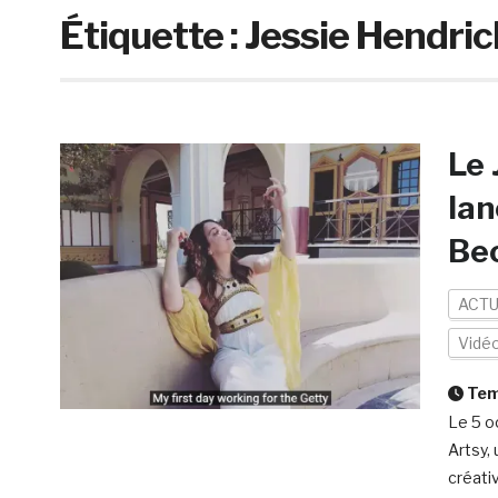
Étiquette :
Jessie Hendric
Le 
lan
Be
ACTU
Vidé
Temp
Le 5 o
Artsy,
créati