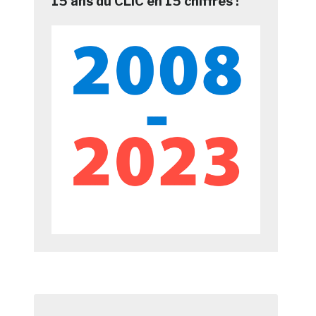
15 ans du CLIC en 15 chiffres !