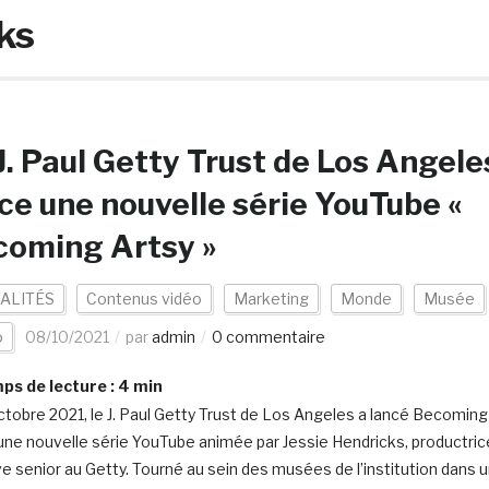
ks
J. Paul Getty Trust de Los Angele
ce une nouvelle série YouTube «
coming Artsy »
ALITÉS
Contenus vidéo
Marketing
Monde
Musée
o
08/10/2021
par
admin
0 commentaire
s de lecture :
4
min
ctobre 2021, le J. Paul Getty Trust de Los Angeles a lancé Becoming
 une nouvelle série YouTube animée par Jessie Hendricks, productric
ve senior au Getty. Tourné au sein des musées de l’institution dans 