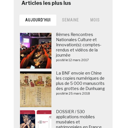
AUJOURD’HUI
SEMAINE
MOIS
8èmes Rencontres
Nationales Culture et
Innovation(s): comptes-
rendus et vidéos de la
journée
posté le 12 mars 2017
La BNF envoie en Chine
les copies numériques de
plus de 5 000 manuscrits
des grottes de Dunhuang
posté le 25 mars 2018
DOSSIER / 530
applications mobiles
muséales et
patrimoniales en France