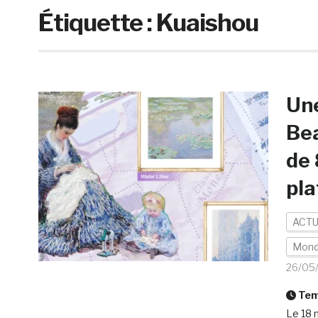
Étiquette :
Kuaishou
Une
Bea
de 
pla
ACTU
Mon
26/05
Temp
Le 18 