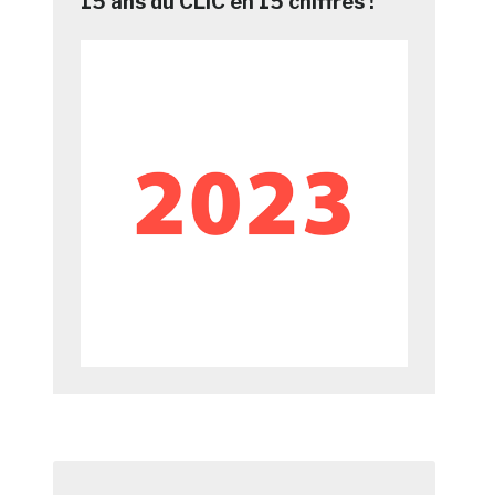
15 ans du CLIC en 15 chiffres !