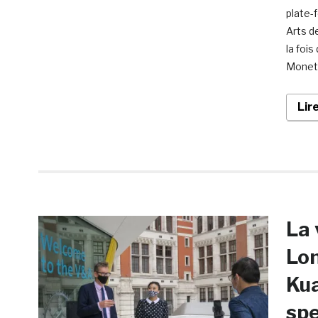
plate-
Arts d
la fois
Monet 
Lir
La 
Lon
Kua
sp