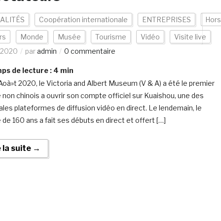
ALITÉS
Coopération internationale
ENTREPRISES
Hors
rs
Monde
Musée
Tourisme
Vidéo
Visite live
/2020
par
admin
0 commentaire
s de lecture :
4
min
Aoà»t 2020, le Victoria and Albert Museum (V & A) a été le premier
non chinois a ouvrir son compte officiel sur Kuaishou, une des
pales plateformes de diffusion vidéo en direct. Le lendemain, le
de 160 ans a fait ses débuts en direct et offert […]
e la suite →