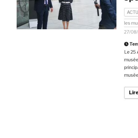
ACTU
les mu
27/08
Temp
Le 25 
musée 
princi
musée 
Lir