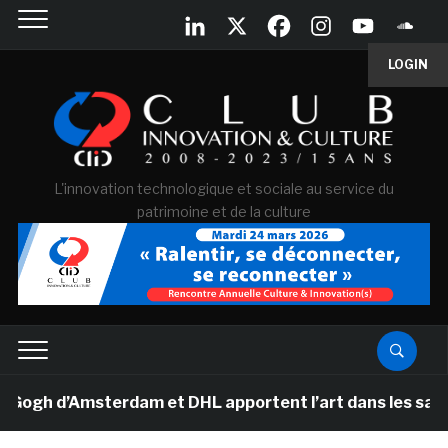
LOGIN
L'innovation technologique et sociale au service du
patrimoine et de la culture
h d’Amsterdam et DHL apportent l’art dans les salles de