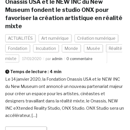
Onassis USA et le NEW INC du New
Museum fondent le studio ONX pour
favoriser la création artistique en réalité
mixte
ACTUALITÉS
Art numérique
Création numérique
Fondation
Incubation
Monde
Musée
Réalité
mixte
17/01/2020
par
admin
0 commentaire
Temps de lecture :
4
min
Le 14 janvier 2020, la Fondation Onassis USA et le NEW INC
du New Museum ont annoncé un nouveau partenariat majeur
pour créer un espace pour les artistes, cinéastes et
designers travaillant dans la réalité mixte, le Onassis, NEW
INC eXtended Reality Studio, ONX Studio. ONX Studio sera un
accélérateur, […]