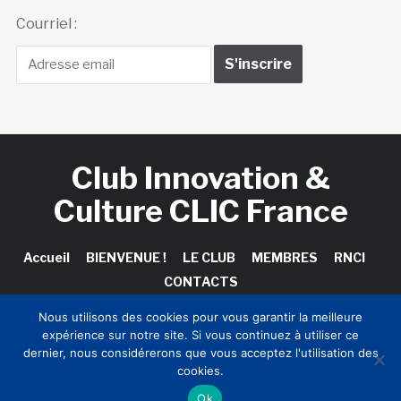
Courriel :
Club Innovation &
Culture CLIC France
Accueil
BIENVENUE !
LE CLUB
MEMBRES
RNCI
CONTACTS
Nous utilisons des cookies pour vous garantir la meilleure
expérience sur notre site. Si vous continuez à utiliser ce
dernier, nous considérerons que vous acceptez l'utilisation des
Copyright © 2026 Club Innovation & Culture CLIC France /
cookies.
Sinapses Conseils
Ok