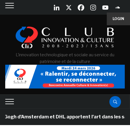
LOGIN
L'innovation technologique et sociale au service du
patrimoine et de la culture
h d’Amsterdam et DHL apportent l’art dans les salles d