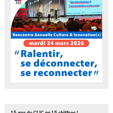
15 ans du CLIC en 15 chiffres !