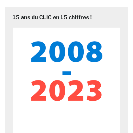
15 ans du CLIC en 15 chiffres !