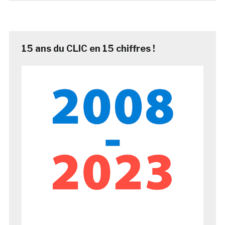
15 ans du CLIC en 15 chiffres !