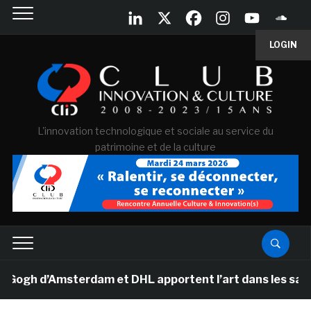
LOGIN
L'innovation technologique et sociale au service du
patrimoine et de la culture
gh d’Amsterdam et DHL apportent l’art dans les salles d