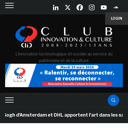
LOGIN
L'innovation technologique et sociale au service du
patrimoine et de la culture
h d’Amsterdam et DHL apportent l’art dans les salles d