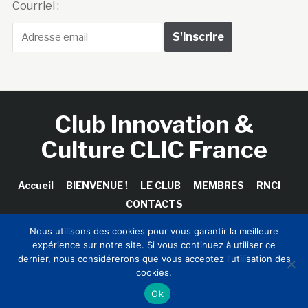
Courriel :
Club Innovation &
Culture CLIC France
Accueil
BIENVENUE !
LE CLUB
MEMBRES
RNCI
CONTACTS
Nous utilisons des cookies pour vous garantir la meilleure
expérience sur notre site. Si vous continuez à utiliser ce
dernier, nous considérerons que vous acceptez l'utilisation des
Copyright © 2026 Club Innovation & Culture CLIC France /
cookies.
Sinapses Conseils
Ok