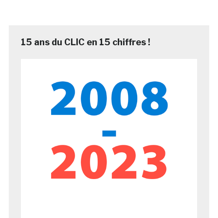
15 ans du CLIC en 15 chiffres !