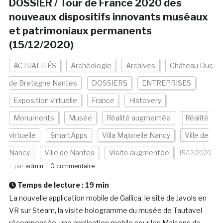
DOSSIER / Tour de France 2020 des
nouveaux dispositifs innovants muséaux
et patrimoniaux permanents
(15/12/2020)
ACTUALITÉS
Archéologie
Archives
Château Duc
de Bretagne Nantes
DOSSIERS
ENTREPRISES
Exposition virtuelle
France
Histovery
Monuments
Musée
Réalité augmentée
Réalité
virtuelle
SmartApps
Villa Majorelle Nancy
Ville de
Nancy
Ville de Nantes
Visite augmentée
15/12/2020
par
admin
0 commentaire
Temps de lecture :
19
min
La nouvelle application mobile de Gallica, le site de Javols en
VR sur Steam, la visite hologramme du musée de Tautavel
récompensée, une application mobile pour les Maisons de