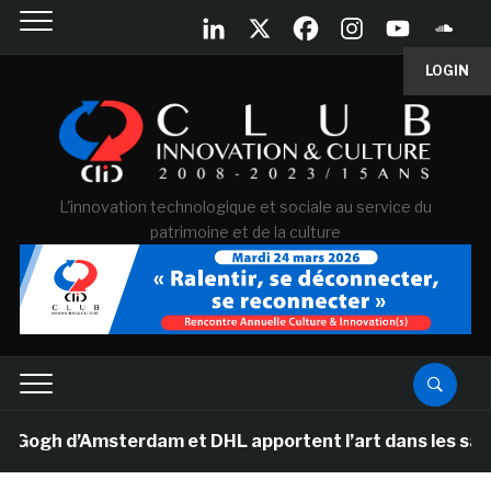
LOGIN
L'innovation technologique et sociale au service du
patrimoine et de la culture
h d’Amsterdam et DHL apportent l’art dans les salles de