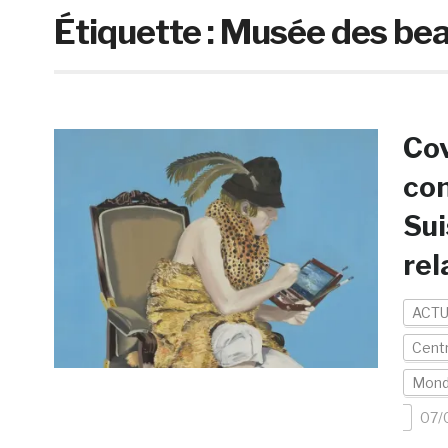
Étiquette :
Musée des bea
Cov
con
Sui
rel
ACTU
Centr
Mon
07/