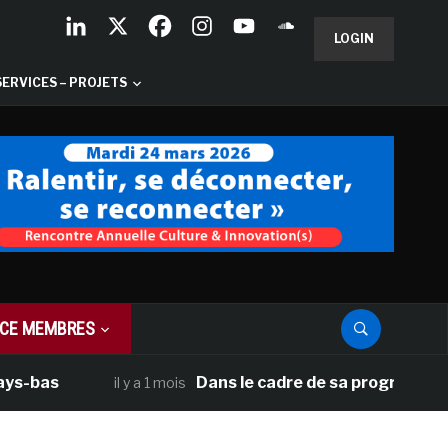
LOGIN
SERVICES – PROJETS
CE MEMBRES
as
Dans le cadre de sa programmation amé
il y a 1 mois