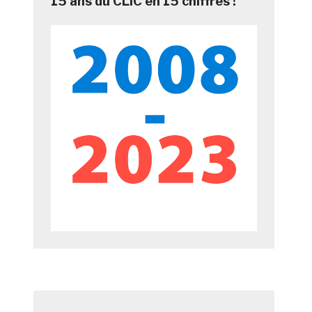
15 ans du CLIC en 15 chiffres !