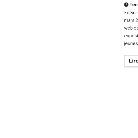
Temp
En Sui
mars 2
web et
exposi
jeunes
Lir