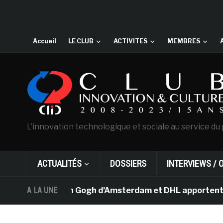
Accueil
LE CLUB
ACTIVITES
MEMBRES
L'innovation technologique et sociale au service du 
ACTUALITÉS
DOSSIERS
INTERVIEWS / 
e musée Van Gogh d’Amsterdam et DHL apportent l’art da
A LA UNE