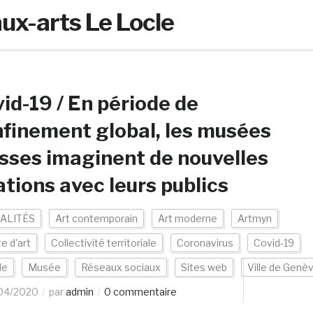
ux-arts Le Locle
id-19 / En période de
finement global, les musées
sses imaginent de nouvelles
ations avec leurs publics
ALITÉS
Art contemporain
Art moderne
Artmyn
e d'art
Collectivité territoriale
Coronavirus
Covid-19
de
Musée
Réseaux sociaux
Sites web
Ville de Genè
04/2020
par
admin
0 commentaire