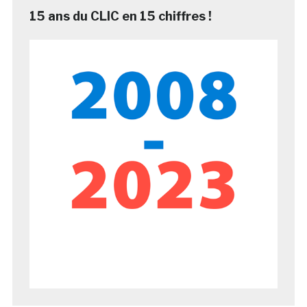
15 ans du CLIC en 15 chiffres !