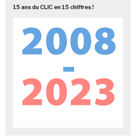
15 ans du CLIC en 15 chiffres !