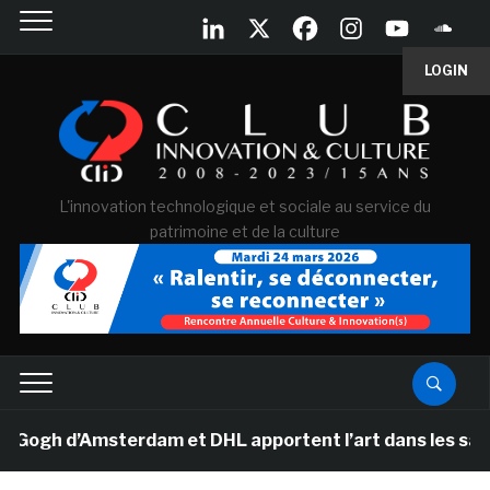
LOGIN
L'innovation technologique et sociale au service du
patrimoine et de la culture
h d’Amsterdam et DHL apportent l’art dans les salles d