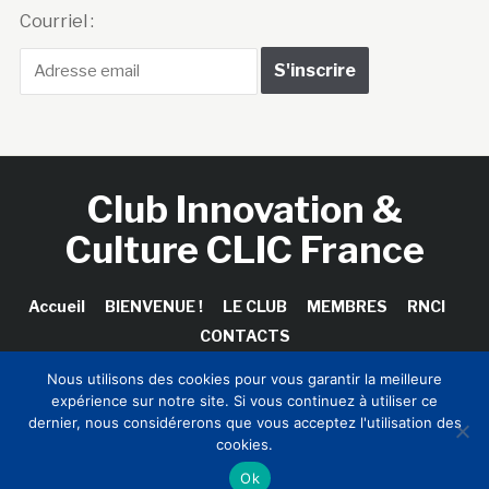
Courriel :
Club Innovation &
Culture CLIC France
Accueil
BIENVENUE !
LE CLUB
MEMBRES
RNCI
CONTACTS
Nous utilisons des cookies pour vous garantir la meilleure
expérience sur notre site. Si vous continuez à utiliser ce
dernier, nous considérerons que vous acceptez l'utilisation des
Copyright © 2026 Club Innovation & Culture CLIC France /
cookies.
Sinapses Conseils
Ok