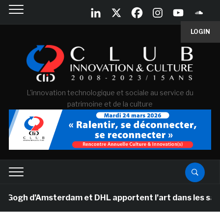
LOGIN
L'innovation technologique et sociale au service du
patrimoine et de la culture
h d’Amsterdam et DHL apportent l’art dans les salles d