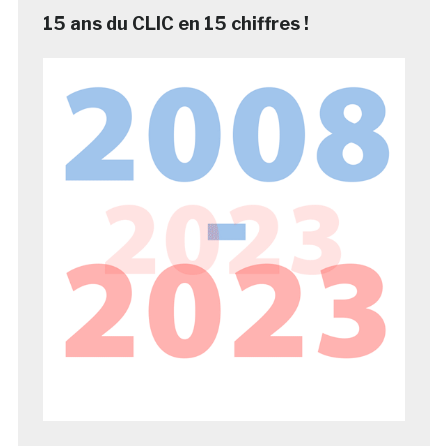
15 ans du CLIC en 15 chiffres !