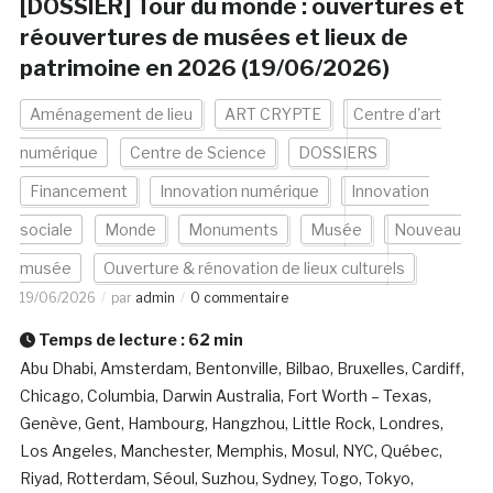
[DOSSIER] Tour du monde : ouvertures et
réouvertures de musées et lieux de
patrimoine en 2026 (19/06/2026)
Aménagement de lieu
ART CRYPTE
Centre d'art
numérique
Centre de Science
DOSSIERS
Financement
Innovation numérique
Innovation
sociale
Monde
Monuments
Musée
Nouveau
musée
Ouverture & rénovation de lieux culturels
19/06/2026
par
admin
0 commentaire
Temps de lecture :
62
min
Abu Dhabi, Amsterdam, Bentonville, Bilbao, Bruxelles, Cardiff,
Chicago, Columbia, Darwin Australia, Fort Worth – Texas,
Genève, Gent, Hambourg, Hangzhou, Little Rock, Londres,
Los Angeles, Manchester, Memphis, Mosul, NYC, Québec,
Riyad, Rotterdam, Séoul, Suzhou, Sydney, Togo, Tokyo,