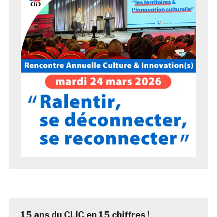
15 ans du CLIC en 15 chiffres !