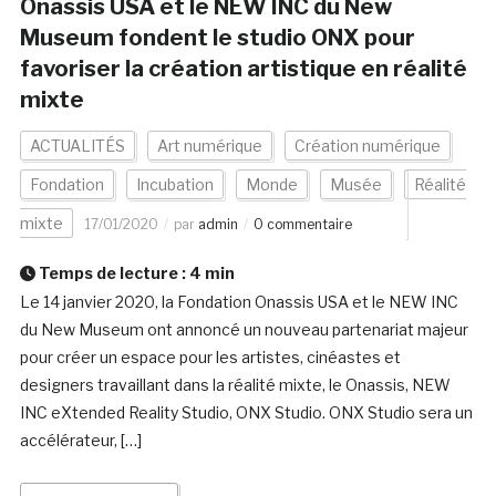
Onassis USA et le NEW INC du New
Museum fondent le studio ONX pour
favoriser la création artistique en réalité
mixte
ACTUALITÉS
Art numérique
Création numérique
Fondation
Incubation
Monde
Musée
Réalité
mixte
17/01/2020
par
admin
0 commentaire
Temps de lecture :
4
min
Le 14 janvier 2020, la Fondation Onassis USA et le NEW INC
du New Museum ont annoncé un nouveau partenariat majeur
pour créer un espace pour les artistes, cinéastes et
designers travaillant dans la réalité mixte, le Onassis, NEW
INC eXtended Reality Studio, ONX Studio. ONX Studio sera un
accélérateur, […]