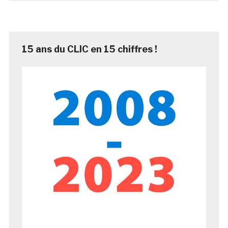
15 ans du CLIC en 15 chiffres !