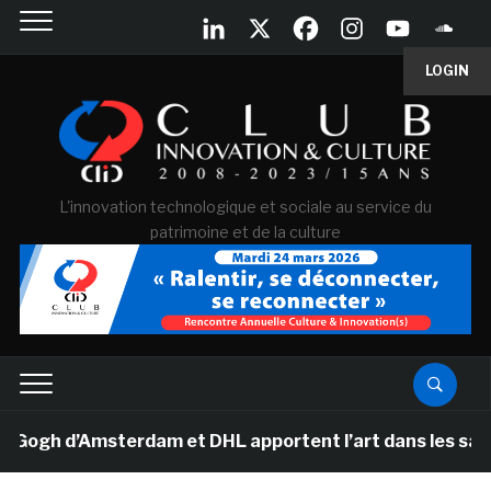
LOGIN
L'innovation technologique et sociale au service du
patrimoine et de la culture
h d’Amsterdam et DHL apportent l’art dans les salles d