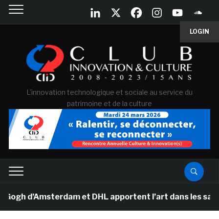
LOGIN
L'innovation technologique et sociale au service du
patrimoine et de la culture
h d’Amsterdam et DHL apportent l’art dans les salles de