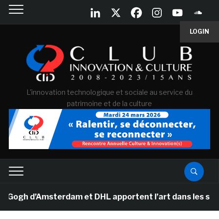
LOGIN
L'innovation technologique et sociale au service du
patrimoine et de la culture
gh d’Amsterdam et DHL apportent l’art dans les salles d