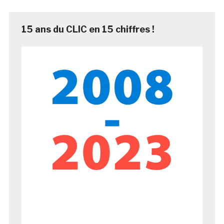
15 ans du CLIC en 15 chiffres !