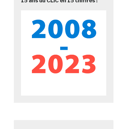
15 ans du CLIC en 15 chiffres !