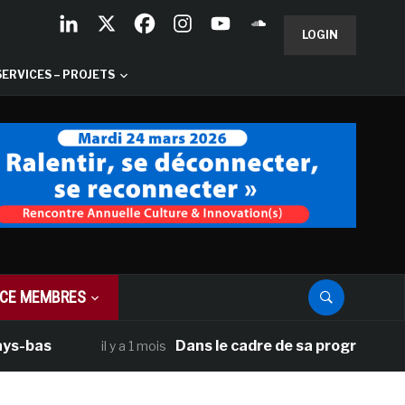
LOGIN
SERVICES – PROJETS
CE MEMBRES
s
Dans le cadre de sa programmation amér
il y a 1 mois