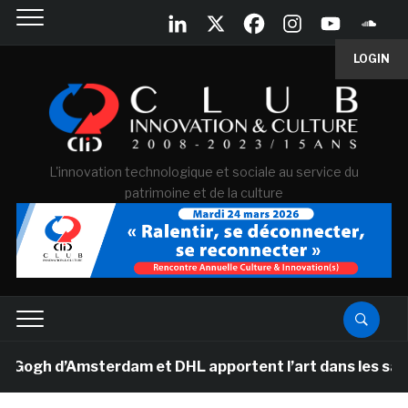
LOGIN
L'innovation technologique et sociale au service du
patrimoine et de la culture
gh d’Amsterdam et DHL apportent l’art dans les salles d